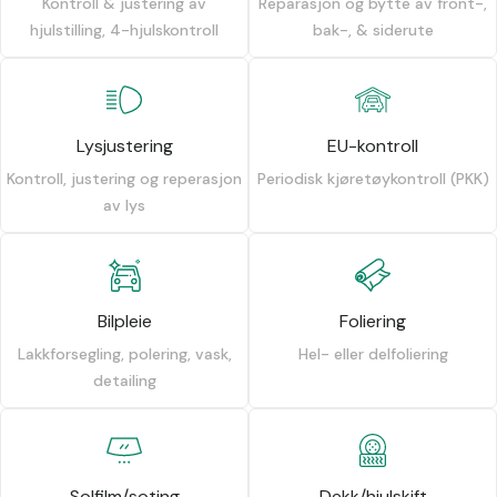
Kontroll & justering av
Reparasjon og bytte av front-,
hjulstilling, 4-hjulskontroll
bak-, & siderute
Lysjustering
EU-kontroll
Kontroll, justering og reperasjon
Periodisk kjøretøykontroll (PKK)
av lys
Bilpleie
Foliering
Lakkforsegling, polering, vask,
Hel- eller delfoliering
detailing
Solfilm/soting
Dekk/hjulskift