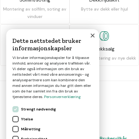
Montering av solfilm, soting av
Bytte av dekk eller hjul
vinduer
×
Dette nettstedet bruker
informasjonskapsler
Dekkhotell
Dekksalg
Vi bruker informasjonskapsler for å tilpasse
Oppbevaring av dekk
Salg og montering av nye dekk
innhold, annonser og analysere trafikken vår.
Vi deler også informasjon om din bruk av
nettstedet vårt med våre annonserings- og
analysepartnere som kan kombinere den
med annen informasjon du har gitt dem eller
som de har samlet inn fra din bruk av
tjenestene deres.
Personvernerklæring
bil
smart
Strengt nødvendig
Gjør smarte bilvalg
Ytelse
Målretting
Magasin
Nyheter
Om oss
Kontakt
Brukervilkår