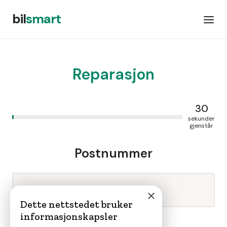
bil
smart
Reparasjon
30
sekunder
gjenstår
Postnummer
×
Dette nettstedet bruker
Trykk neste for å gå videre
informasjonskapsler