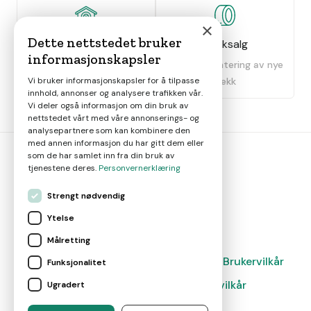
×
Dette nettstedet bruker
Dekkhotell
Dekksalg
informasjonskapsler
Oppbevaring av dekk
Salg og montering av nye
Vi bruker informasjonskapsler for å tilpasse
dekk
innhold, annonser og analysere trafikken vår.
Vi deler også informasjon om din bruk av
nettstedet vårt med våre annonserings- og
analysepartnere som kan kombinere den
med annen informasjon du har gitt dem eller
som de har samlet inn fra din bruk av
tjenestene deres.
Personvernerklæring
bil
smart
Strengt nødvendig
Gjør smarte bilvalg
Ytelse
Målretting
Magasin
Nyheter
Om oss
Kontakt
Brukervilkår
Funksjonalitet
Leverandørvilkår
Leverandørvilkår
Ugradert
Administrer cookies