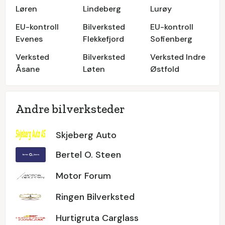
Løren
Lindeberg
Lurøy
EU-kontroll
Bilverksted
EU-kontroll
Evenes
Flekkefjord
Sofienberg
Verksted
Bilverksted
Verksted Indre
Åsane
Løten
Østfold
Andre bilverksteder
Skjeberg Auto
Bertel O. Steen
Motor Forum
Ringen Bilverksted
Hurtigruta Carglass