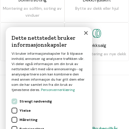
Montering av solfilm, soting av
Bytte av dekk eller hjul
vinduer
×
Dette nettstedet bruker
informasjonskapsler
Dekkhotell
Dekksalg
Vi bruker informasjonskapsler for å tilpasse
Oppbevaring av dekk
Salg og montering av nye dekk
innhold, annonser og analysere trafikken vår.
Vi deler også informasjon om din bruk av
nettstedet vårt med våre annonserings- og
analysepartnere som kan kombinere den
med annen informasjon du har gitt dem eller
som de har samlet inn fra din bruk av
tjenestene deres.
Personvernerklæring
bil
smart
Strengt nødvendig
Gjør smarte bilvalg
Ytelse
Målretting
Magasin
Nyheter
Om oss
Kontakt
Brukervilkår