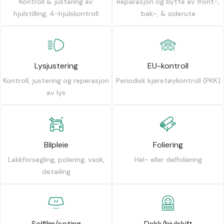
Kontroll & justering av
Reparasjon og bytte av front-,
hjulstilling, 4-hjulskontroll
bak-, & siderute
Lysjustering
EU-kontroll
Kontroll, justering og reperasjon
Periodisk kjøretøykontroll (PKK)
av lys
Bilpleie
Foliering
Lakkforsegling, polering, vask,
Hel- eller delfoliering
detailing
Solfilm/soting
Dekk/hjulskift