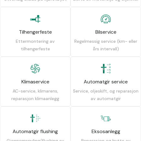
Tilhengerfeste
Bilservice
Ettermontering av
Regelmessig service (km- eller
tilhengerfeste
års intervall)
Klimaservice
Automatgir service
AC-service, klimarens,
Service, oljeskift, og reparasjon
reparasjon klimaanlegg
av automatgir
Automatgir flushing
Eksosanlegg
Gjennomspyling/flushing av
Reparasjon og bytte av