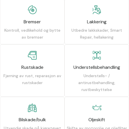
Bremser
Lakkering
Kontroll, vedlikehold og bytte
Utbedre lakkskader, Smart
av bremser
Repair, hellakering
Rustskade
Understellsbehandling
Fjerning av rust, reparasjon av
Understells- /
rustskader
antirustbehandling,
rustbeskyttelse
Bilskade/bulk
Oljeskift
Utvendig skade på kjøretøyet
Skifte av motorolje og oljefilter