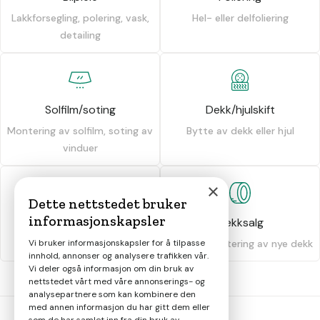
Lakkforsegling, polering, vask,
Hel- eller delfoliering
detailing
Solfilm/soting
Dekk/hjulskift
Montering av solfilm, soting av
Bytte av dekk eller hjul
vinduer
×
Dette nettstedet bruker
informasjonskapsler
Dekkhotell
Dekksalg
Vi bruker informasjonskapsler for å tilpasse
Oppbevaring av dekk
Salg og montering av nye dekk
innhold, annonser og analysere trafikken vår.
Vi deler også informasjon om din bruk av
nettstedet vårt med våre annonserings- og
analysepartnere som kan kombinere den
med annen informasjon du har gitt dem eller