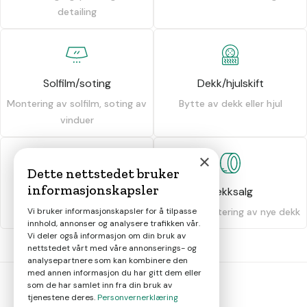
detailing
Solfilm/soting
Dekk/hjulskift
Montering av solfilm, soting av
Bytte av dekk eller hjul
vinduer
×
Dette nettstedet bruker
informasjonskapsler
Dekkhotell
Dekksalg
Oppbevaring av dekk
Salg og montering av nye dekk
Vi bruker informasjonskapsler for å tilpasse
innhold, annonser og analysere trafikken vår.
Vi deler også informasjon om din bruk av
nettstedet vårt med våre annonserings- og
analysepartnere som kan kombinere den
med annen informasjon du har gitt dem eller
som de har samlet inn fra din bruk av
tjenestene deres.
Personvernerklæring