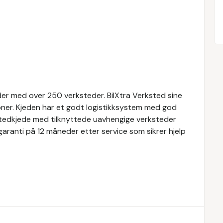
der med over 250 verksteder. BilXtra Verksted sine
joner. Kjeden har et godt logistikksystem med god
rkstedkjede med tilknyttede uavhengige verksteder
 garanti på 12 måneder etter service som sikrer hjelp