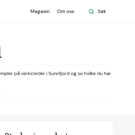
Magasin
Om oss
Søk
d
empler på verksteder i Sunnfjord og se hvilke du har
.