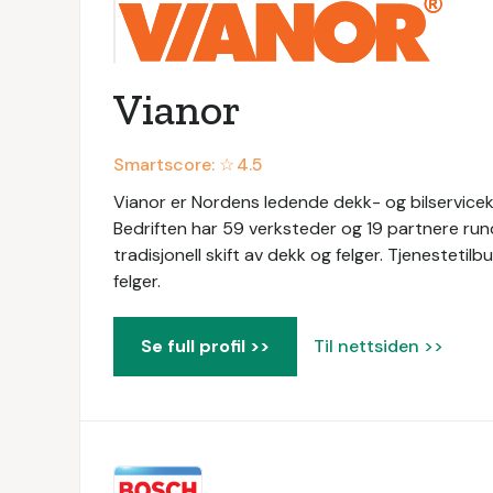
Vianor
Smartscore: ☆
4.5
Vianor er Nordens ledende dekk- og bilservicekj
Bedriften har 59 verksteder og 19 partnere rundt om
tradisjonell skift av dekk og felger. Tjenestetil
felger.
Se full profil >>
Til nettsiden >>