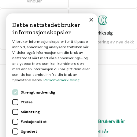
vinduer
×
Dette nettstedet bruker
informasjonskapsler
Dekkhotell
Dekksalg
Vi bruker informasjonskapsler for å tilpasse
Oppbevaring av dekk
Salg og montering av nye dekk
innhold, annonser og analysere trafikken vår.
Vi deler også informasjon om din bruk av
nettstedet vårt med våre annonserings- og
analysepartnere som kan kombinere den
med annen informasjon du har gitt dem eller
som de har samlet inn fra din bruk av
tjenestene deres.
Personvernerklæring
bil
smart
Strengt nødvendig
Gjør smarte bilvalg
Ytelse
Målretting
Magasin
Nyheter
Om oss
Kontakt
Brukervilkår
Funksjonalitet
Leverandørvilkår
Leverandørvilkår
Ugradert