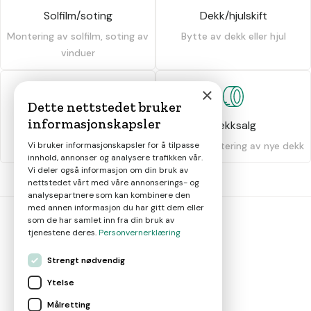
Solfilm/soting
Dekk/hjulskift
Montering av solfilm, soting av
Bytte av dekk eller hjul
vinduer
×
Dette nettstedet bruker
informasjonskapsler
Dekkhotell
Dekksalg
Oppbevaring av dekk
Salg og montering av nye dekk
Vi bruker informasjonskapsler for å tilpasse
innhold, annonser og analysere trafikken vår.
Vi deler også informasjon om din bruk av
nettstedet vårt med våre annonserings- og
analysepartnere som kan kombinere den
med annen informasjon du har gitt dem eller
som de har samlet inn fra din bruk av
tjenestene deres.
Personvernerklæring
bil
smart
Strengt nødvendig
Gjør smarte bilvalg
Ytelse
Målretting