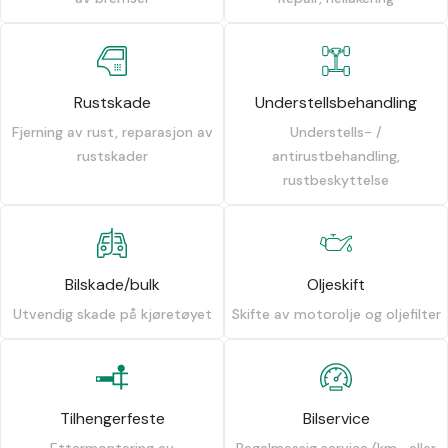
Rustskade
Understellsbehandling
Fjerning av rust, reparasjon av
Understells- /
rustskader
antirustbehandling,
rustbeskyttelse
Bilskade/bulk
Oljeskift
Utvendig skade på kjøretøyet
Skifte av motorolje og oljefilter
Tilhengerfeste
Bilservice
Ettermontering av
Regelmessig service (km- eller