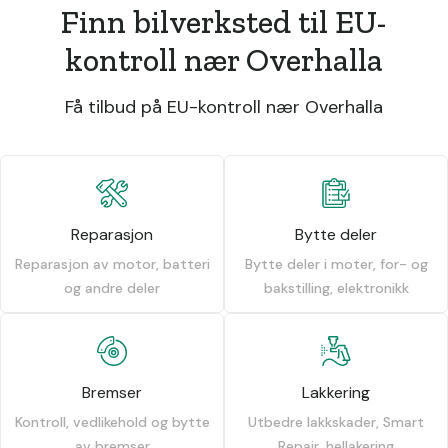
Finn bilverksted til EU-
kontroll nær Overhalla
Få tilbud på EU-kontroll nær Overhalla
Reparasjon
Bytte deler
Reparasjon av motor, batteri
Bytte deler i moter, for- og
og andre deler
bakstilling, elektronikk
Bremser
Lakkering
Kontroll, vedlikehold og bytte
Utbedre lakkskader, Smart
av bremser
Repair, hellakering