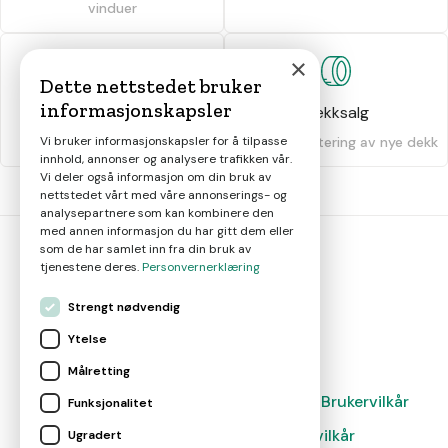
vinduer
×
Dette nettstedet bruker
informasjonskapsler
Dekkhotell
Dekksalg
Oppbevaring av dekk
Salg og montering av nye dekk
Vi bruker informasjonskapsler for å tilpasse
innhold, annonser og analysere trafikken vår.
Vi deler også informasjon om din bruk av
nettstedet vårt med våre annonserings- og
analysepartnere som kan kombinere den
med annen informasjon du har gitt dem eller
som de har samlet inn fra din bruk av
tjenestene deres.
Personvernerklæring
bil
smart
Strengt nødvendig
Gjør smarte bilvalg
Ytelse
Målretting
Magasin
Nyheter
Om oss
Kontakt
Brukervilkår
Funksjonalitet
Leverandørvilkår
Leverandørvilkår
Ugradert