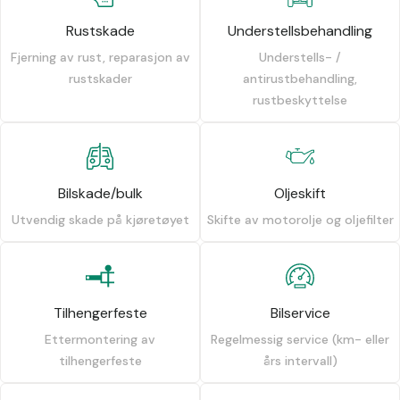
Rustskade
Understellsbehandling
Fjerning av rust, reparasjon av
Understells- /
rustskader
antirustbehandling,
rustbeskyttelse
Bilskade/bulk
Oljeskift
Utvendig skade på kjøretøyet
Skifte av motorolje og oljefilter
Tilhengerfeste
Bilservice
Ettermontering av
Regelmessig service (km- eller
tilhengerfeste
års intervall)