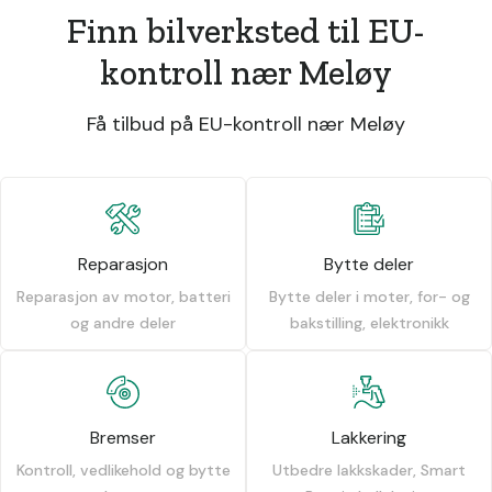
Finn bilverksted til EU-
kontroll nær Meløy
Få tilbud på EU-kontroll nær Meløy
Reparasjon
Bytte deler
Reparasjon av motor, batteri
Bytte deler i moter, for- og
og andre deler
bakstilling, elektronikk
Bremser
Lakkering
Kontroll, vedlikehold og bytte
Utbedre lakkskader, Smart