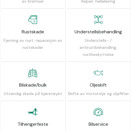
av bremser
Repair, hellakering
Rustskade
Understellsbehandling
Fjerning av rust, reparasjon av
Understells- /
rustskader
antirustbehandling,
rustbeskyttelse
Bilskade/bulk
Oljeskift
Utvendig skade på kjøretøyet
Skifte av motorolje og oljefilter
Tilhengerfeste
Bilservice