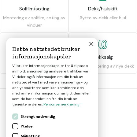
Solfilm/soting
Dekk/hjulskift
Montering av solfilm, soting av
Bytte av dekk eller hjul
vinduer
×
Dette nettstedet bruker
informasjonskapsler
Dekkhotell
Dekksalg
Vi bruker informasjonskapsler for å tilpasse
Oppbevaring av dekk
Salg og montering av nye dekk
innhold, annonser og analysere trafikken vår.
Vi deler også informasjon om din bruk av
nettstedet vårt med våre annonserings- og
analysepartnere som kan kombinere den
med annen informasjon du har gitt dem eller
som de har samlet inn fra din bruk av
tjenestene deres.
Personvernerklæring
bil
smart
Strengt nødvendig
Gjør smarte bilvalg
Ytelse
Målretting