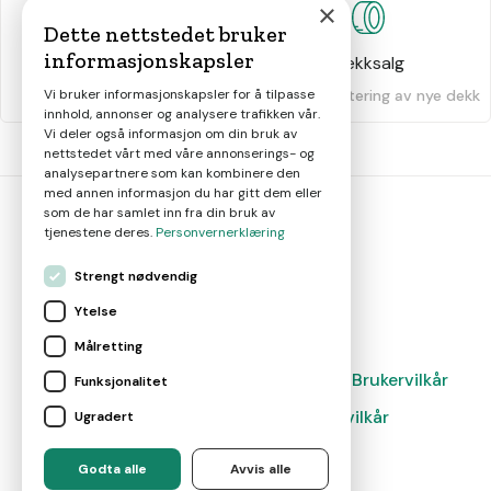
×
Dette nettstedet bruker
informasjonskapsler
Dekkhotell
Dekksalg
Oppbevaring av dekk
Salg og montering av nye dekk
Vi bruker informasjonskapsler for å tilpasse
innhold, annonser og analysere trafikken vår.
Vi deler også informasjon om din bruk av
nettstedet vårt med våre annonserings- og
analysepartnere som kan kombinere den
med annen informasjon du har gitt dem eller
som de har samlet inn fra din bruk av
tjenestene deres.
Personvernerklæring
bil
smart
Strengt nødvendig
Gjør smarte bilvalg
Ytelse
Målretting
Magasin
Nyheter
Om oss
Kontakt
Brukervilkår
Funksjonalitet
Leverandørvilkår
Leverandørvilkår
Ugradert
Administrer cookies
Godta alle
Avvis alle