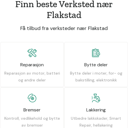
Finn beste Verksted nær
Flakstad
Få tilbud fra verksteder nær Flakstad
Reparasjon
Bytte deler
Reparasjon av motor, batteri
Bytte deler i moter, for- og
og andre deler
bakstilling, elektronikk
Bremser
Lakkering
Kontroll, vedlikehold og bytte
Utbedre lakkskader, Smart
av bremser
Repair, hellakering