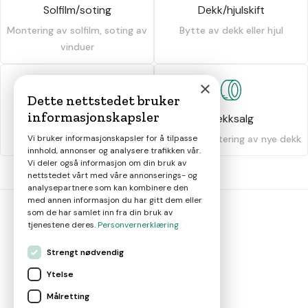
Solfilm/soting
Dekk/hjulskift
Montering av solfilm, soting av
Bytte av dekk eller hjul
vinduer
×
Dette nettstedet bruker
informasjonskapsler
Dekkhotell
Dekksalg
Oppbevaring av dekk
Salg og montering av nye dekk
Vi bruker informasjonskapsler for å tilpasse
innhold, annonser og analysere trafikken vår.
Vi deler også informasjon om din bruk av
nettstedet vårt med våre annonserings- og
analysepartnere som kan kombinere den
med annen informasjon du har gitt dem eller
som de har samlet inn fra din bruk av
tjenestene deres.
Personvernerklæring
bil
smart
Strengt nødvendig
Gjør smarte bilvalg
Ytelse
Målretting