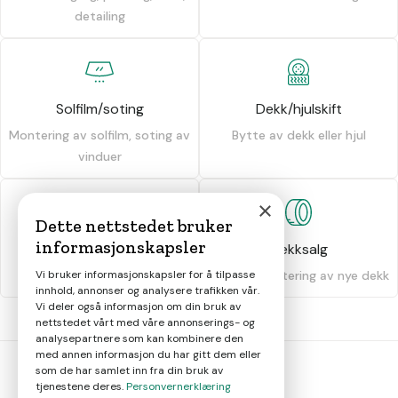
detailing
Solfilm/soting
Dekk/hjulskift
Montering av solfilm, soting av
Bytte av dekk eller hjul
vinduer
×
Dette nettstedet bruker
informasjonskapsler
Dekkhotell
Dekksalg
Oppbevaring av dekk
Salg og montering av nye dekk
Vi bruker informasjonskapsler for å tilpasse
innhold, annonser og analysere trafikken vår.
Vi deler også informasjon om din bruk av
nettstedet vårt med våre annonserings- og
analysepartnere som kan kombinere den
med annen informasjon du har gitt dem eller
som de har samlet inn fra din bruk av
tjenestene deres.
Personvernerklæring