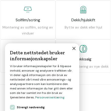
Solfilm/soting
Dekk/hjulskift
Montering av solfilm, soting av
Bytte av dekk eller hjul
vinduer
×
Dette nettstedet bruker
informasjonskapsler
Dekkhotell
Dekksalg
Oppbevaring av dekk
Salg og montering av nye dekk
Vi bruker informasjonskapsler for å tilpasse
innhold, annonser og analysere trafikken vår.
Vi deler også informasjon om din bruk av
nettstedet vårt med våre annonserings- og
analysepartnere som kan kombinere den
med annen informasjon du har gitt dem eller
som de har samlet inn fra din bruk av
tjenestene deres.
Personvernerklæring
bil
smart
Strengt nødvendig