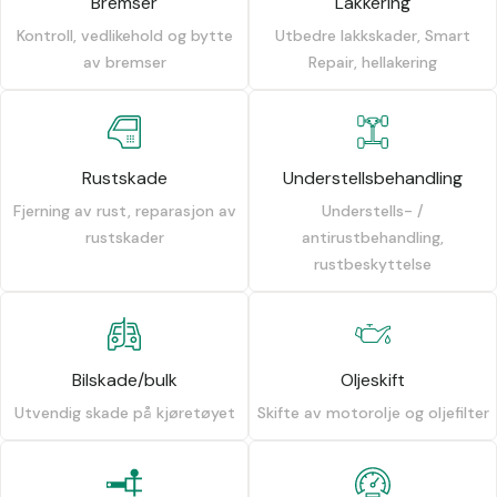
Bremser
Lakkering
Kontroll, vedlikehold og bytte
Utbedre lakkskader, Smart
av bremser
Repair, hellakering
Rustskade
Understellsbehandling
Fjerning av rust, reparasjon av
Understells- /
rustskader
antirustbehandling,
rustbeskyttelse
Bilskade/bulk
Oljeskift
Utvendig skade på kjøretøyet
Skifte av motorolje og oljefilter