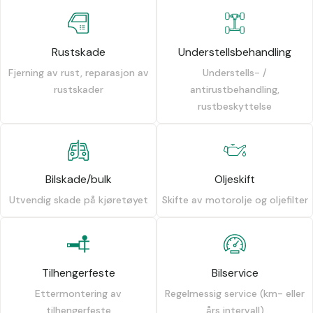
Rustskade
Understellsbehandling
Fjerning av rust, reparasjon av
Understells- /
rustskader
antirustbehandling,
rustbeskyttelse
Bilskade/bulk
Oljeskift
Utvendig skade på kjøretøyet
Skifte av motorolje og oljefilter
Tilhengerfeste
Bilservice
Ettermontering av
Regelmessig service (km- eller
tilhengerfeste
års intervall)