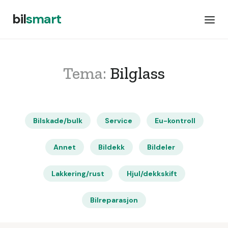
bil
smart
Tema:
Bilglass
Bilskade/bulk
Service
Eu-kontroll
Annet
Bildekk
Bildeler
Lakkering/rust
Hjul/dekkskift
Bilreparasjon