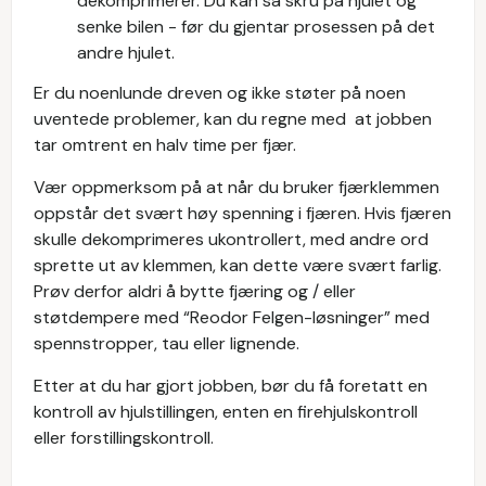
dekomprimerer. Du kan så skru på hjulet og
senke bilen - før du gjentar prosessen på det
andre hjulet.
Er du noenlunde dreven og ikke støter på noen
uventede problemer, kan du regne med at jobben
tar omtrent en halv time per fjær.
Vær oppmerksom på at når du bruker fjærklemmen
oppstår det svært høy spenning i fjæren. Hvis fjæren
skulle dekomprimeres ukontrollert, med andre ord
sprette ut av klemmen, kan dette være svært farlig.
Prøv derfor aldri å bytte fjæring og / eller
støtdempere med “Reodor Felgen-løsninger” med
spennstropper, tau eller lignende.
Etter at du har gjort jobben, bør du få foretatt en
kontroll av hjulstillingen, enten en firehjulskontroll
eller forstillingskontroll.