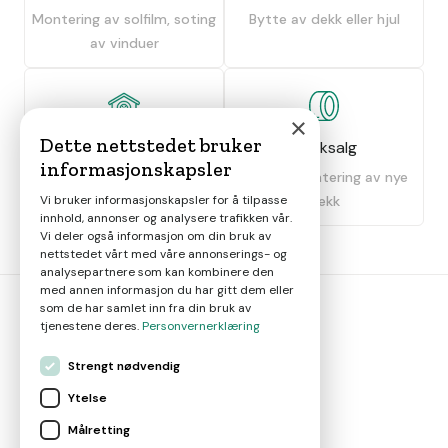
Montering av solfilm, soting
Bytte av dekk eller hjul
av vinduer
×
Dette nettstedet bruker
Dekkhotell
Dekksalg
informasjonskapsler
Oppbevaring av dekk
Salg og montering av nye
dekk
Vi bruker informasjonskapsler for å tilpasse
innhold, annonser og analysere trafikken vår.
Vi deler også informasjon om din bruk av
nettstedet vårt med våre annonserings- og
analysepartnere som kan kombinere den
med annen informasjon du har gitt dem eller
som de har samlet inn fra din bruk av
tjenestene deres.
Personvernerklæring
bil
smart
Strengt nødvendig
Gjør smarte bilvalg
Ytelse
Målretting