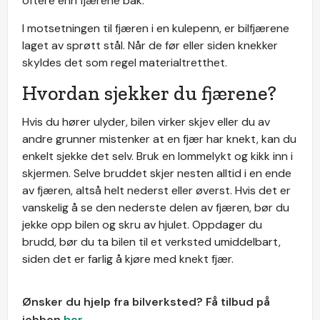
oftere enn fjærene bak.
I motsetningen til fjæren i en kulepenn, er bilfjærene
laget av sprøtt stål. Når de før eller siden knekker
skyldes det som regel materialtretthet.
Hvordan sjekker du fjærene?
Hvis du hører ulyder, bilen virker skjev eller du av
andre grunner mistenker at en fjær har knekt, kan du
enkelt sjekke det selv. Bruk en lommelykt og kikk inn i
skjermen. Selve bruddet skjer nesten alltid i en ende
av fjæren, altså helt nederst eller øverst. Hvis det er
vanskelig å se den nederste delen av fjæren, bør du
jekke opp bilen og skru av hjulet. Oppdager du
brudd, bør du ta bilen til et verksted umiddelbart,
siden det er farlig å kjøre med knekt fjær.
Ønsker du hjelp fra bilverksted? Få tilbud på
jobben
her
.