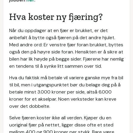
Hva koster ny fjæring?
Når du oppdager at en fjær er brukket, er det
anbefalt å bytte også fjæren på det andre hjulet.
Med andre ord: Er venstre fjær foran brukket, byttes
også den på høyre side foran. Hensikten er å sikre at
bilen har lik høyde på begge sider. Fjærene har nemlig
en tendens til å synke litt sammen over tid.
Hva du faktisk må betale vil variere ganske mye fra bil
til bil, men i utgangspunktet bør du belage deg på å
betale minst 3.000 kroner per side, altså 6.000
kroner for et akselpar. Noen verksteder kan kreve
over det dobbelte.
Selve fjæren koster ikke all verden. Kjøper du en
uoriginal fjær på nettet, ligger disse ofte et sted
mellom 400 og 900 kroner per stykk. Bare være