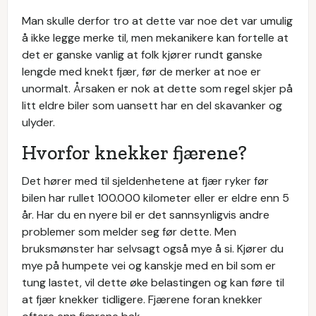
Man skulle derfor tro at dette var noe det var umulig
å ikke legge merke til, men mekanikere kan fortelle at
det er ganske vanlig at folk kjører rundt ganske
lengde med knekt fjær, før de merker at noe er
unormalt. Årsaken er nok at dette som regel skjer på
litt eldre biler som uansett har en del skavanker og
ulyder.
Hvorfor knekker fjærene?
Det hører med til sjeldenhetene at fjær ryker før
bilen har rullet 100.000 kilometer eller er eldre enn 5
år. Har du en nyere bil er det sannsynligvis andre
problemer som melder seg før dette. Men
bruksmønster har selvsagt også mye å si. Kjører du
mye på humpete vei og kanskje med en bil som er
tung lastet, vil dette øke belastingen og kan føre til
at fjær knekker tidligere. Fjærene foran knekker