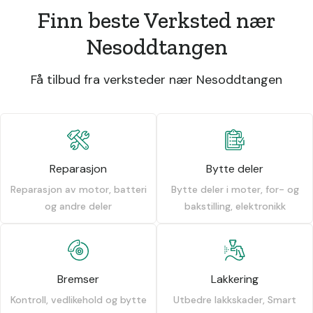
Finn beste Verksted nær
Nesoddtangen
Få tilbud fra verksteder nær Nesoddtangen
Reparasjon
Bytte deler
Reparasjon av motor, batteri
Bytte deler i moter, for- og
og andre deler
bakstilling, elektronikk
Bremser
Lakkering
Kontroll, vedlikehold og bytte
Utbedre lakkskader, Smart