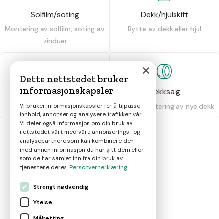
Solfilm/soting
Dekk/hjulskift
Montering av solfilm, soting av
Bytte av dekk eller hjul
vinduer
×
Dette nettstedet bruker
informasjonskapsler
Dekkhotell
Dekksalg
Vi bruker informasjonskapsler for å tilpasse
Oppbevaring av dekk
Salg og montering av nye dekk
innhold, annonser og analysere trafikken vår.
Vi deler også informasjon om din bruk av
nettstedet vårt med våre annonserings- og
analysepartnere som kan kombinere den
med annen informasjon du har gitt dem eller
som de har samlet inn fra din bruk av
tjenestene deres.
Personvernerklæring
bil
smart
Strengt nødvendig
Gjør smarte bilvalg
Ytelse
Målretting