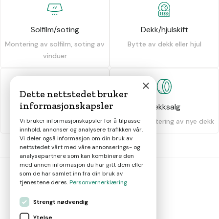
Solfilm/soting
Dekk/hjulskift
Montering av solfilm, soting av
Bytte av dekk eller hjul
vinduer
×
Dette nettstedet bruker
informasjonskapsler
Dekkhotell
Dekksalg
Vi bruker informasjonskapsler for å tilpasse
Oppbevaring av dekk
Salg og montering av nye dekk
innhold, annonser og analysere trafikken vår.
Vi deler også informasjon om din bruk av
nettstedet vårt med våre annonserings- og
analysepartnere som kan kombinere den
med annen informasjon du har gitt dem eller
som de har samlet inn fra din bruk av
tjenestene deres.
Personvernerklæring
bil
smart
Strengt nødvendig
Gjør smarte bilvalg
Ytelse