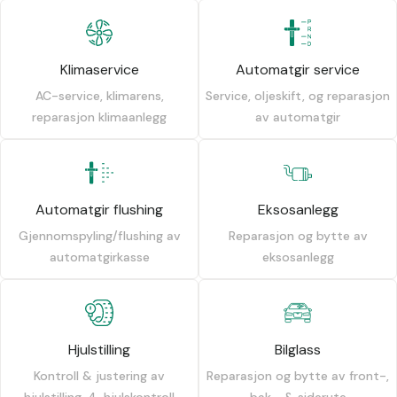
Klimaservice
Automatgir service
AC-service, klimarens,
Service, oljeskift, og reparasjon
reparasjon klimaanlegg
av automatgir
Automatgir flushing
Eksosanlegg
Gjennomspyling/flushing av
Reparasjon og bytte av
automatgirkasse
eksosanlegg
Hjulstilling
Bilglass
Kontroll & justering av
Reparasjon og bytte av front-,
hjulstilling, 4-hjulskontroll
bak-, & siderute