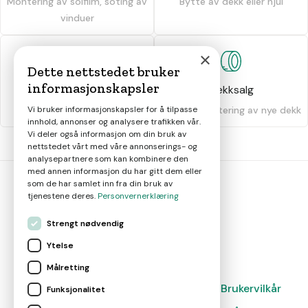
Montering av solfilm, soting av
Bytte av dekk eller hjul
vinduer
×
Dette nettstedet bruker
informasjonskapsler
Dekkhotell
Dekksalg
Oppbevaring av dekk
Salg og montering av nye dekk
Vi bruker informasjonskapsler for å tilpasse
innhold, annonser og analysere trafikken vår.
Vi deler også informasjon om din bruk av
nettstedet vårt med våre annonserings- og
analysepartnere som kan kombinere den
med annen informasjon du har gitt dem eller
som de har samlet inn fra din bruk av
tjenestene deres.
Personvernerklæring
bil
smart
Strengt nødvendig
Gjør smarte bilvalg
Ytelse
Målretting
Magasin
Nyheter
Om oss
Kontakt
Brukervilkår
Funksjonalitet