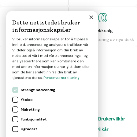
×
Dette nettstedet bruker
informasjonskapsler
Dekkhotell
Dekksalg
Oppbevaring av dekk
Salg og montering av nye dekk
Vi bruker informasjonskapsler for å tilpasse
innhold, annonser og analysere trafikken vår.
Vi deler også informasjon om din bruk av
nettstedet vårt med våre annonserings- og
analysepartnere som kan kombinere den
med annen informasjon du har gitt dem eller
som de har samlet inn fra din bruk av
tjenestene deres.
Personvernerklæring
bil
smart
Strengt nødvendig
Gjør smarte bilvalg
Ytelse
Målretting
Magasin
Nyheter
Om oss
Kontakt
Brukervilkår
Funksjonalitet
Leverandørvilkår
Leverandørvilkår
Ugradert