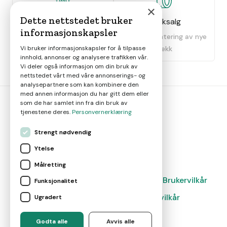
×
Dette nettstedet bruker
Dekkhotell
Dekksalg
informasjonskapsler
Oppbevaring av dekk
Salg og montering av nye
Vi bruker informasjonskapsler for å tilpasse
dekk
innhold, annonser og analysere trafikken vår.
Vi deler også informasjon om din bruk av
nettstedet vårt med våre annonserings- og
analysepartnere som kan kombinere den
med annen informasjon du har gitt dem eller
som de har samlet inn fra din bruk av
tjenestene deres.
Personvernerklæring
bil
smart
Strengt nødvendig
Gjør smarte bilvalg
Ytelse
Målretting
Magasin
Nyheter
Om oss
Kontakt
Brukervilkår
Funksjonalitet
Leverandørvilkår
Leverandørvilkår
Ugradert
Administrer cookies
Godta alle
Avvis alle