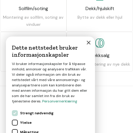
Solfilm/soting
Dekk/hjulskift
Montering av solfilm, soting av
Bytte av dekk eller hjul
vinduer
×
Dette nettstedet bruker
informasjonskapsler
Dekkhotell
Dekksalg
Oppbevaring av dekk
Salg og montering av nye dekk
Vi bruker informasjonskapsler for å tilpasse
innhold, annonser og analysere trafikken vår.
Vi deler også informasjon om din bruk av
nettstedet vårt med våre annonserings- og
analysepartnere som kan kombinere den
med annen informasjon du har gitt dem eller
som de har samlet inn fra din bruk av
tjenestene deres.
Personvernerklæring
bil
smart
Strengt nødvendig
Gjør smarte bilvalg
Ytelse
Målretting