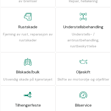
av bremser
Repair, hellakering
Rustskade
Understellsbehandling
Fjerning av rust, reparasjon av
Understells- /
rustskader
antirustbehandling,
rustbeskyttelse
Bilskade/bulk
Oljeskift
Utvendig skade på kjøretøyet
Skifte av motorolje og oljefilter
Tilhengerfeste
Bilservice