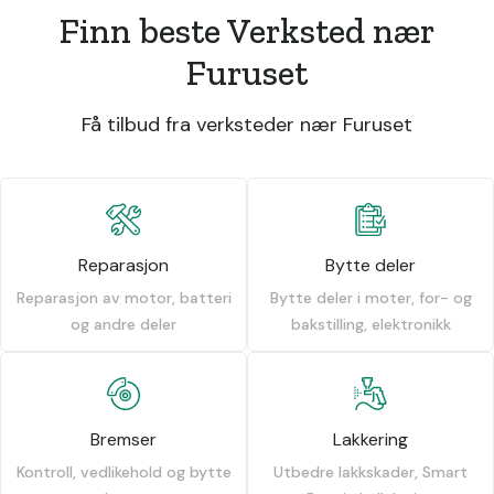
Finn beste Verksted nær
Furuset
Få tilbud fra verksteder nær Furuset
Reparasjon
Bytte deler
Reparasjon av motor, batteri
Bytte deler i moter, for- og
og andre deler
bakstilling, elektronikk
Bremser
Lakkering
Kontroll, vedlikehold og bytte
Utbedre lakkskader, Smart