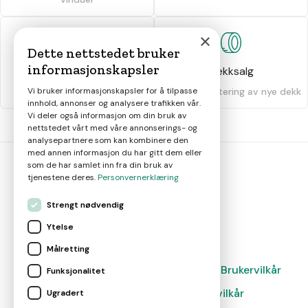
×
Dette nettstedet bruker
informasjonskapsler
Dekkhotell
Dekksalg
Vi bruker informasjonskapsler for å tilpasse
Oppbevaring av dekk
Salg og montering av nye dekk
innhold, annonser og analysere trafikken vår.
Vi deler også informasjon om din bruk av
nettstedet vårt med våre annonserings- og
analysepartnere som kan kombinere den
med annen informasjon du har gitt dem eller
som de har samlet inn fra din bruk av
tjenestene deres.
Personvernerklæring
bil
smart
Strengt nødvendig
Gjør smarte bilvalg
Ytelse
Målretting
Magasin
Nyheter
Om oss
Kontakt
Brukervilkår
Funksjonalitet
Leverandørvilkår
Leverandørvilkår
Ugradert