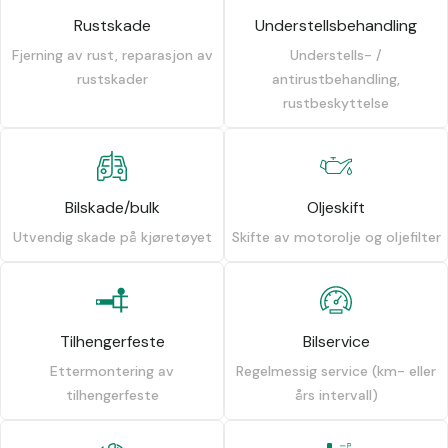
Rustskade
Understellsbehandling
Fjerning av rust, reparasjon av
Understells- /
rustskader
antirustbehandling,
rustbeskyttelse
Bilskade/bulk
Oljeskift
Utvendig skade på kjøretøyet
Skifte av motorolje og oljefilter
Tilhengerfeste
Bilservice
Ettermontering av
Regelmessig service (km- eller
tilhengerfeste
års intervall)