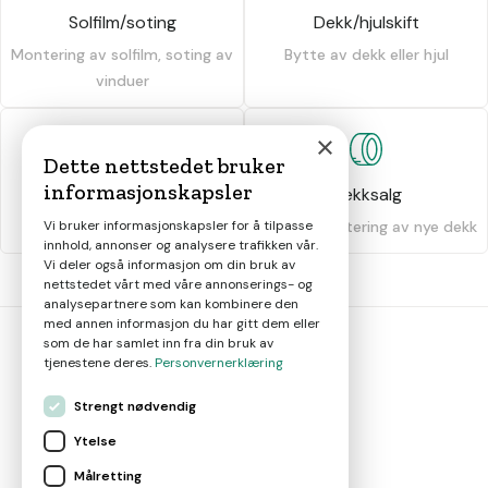
Solfilm/soting
Dekk/hjulskift
Montering av solfilm, soting av
Bytte av dekk eller hjul
vinduer
×
Dette nettstedet bruker
informasjonskapsler
Dekkhotell
Dekksalg
Oppbevaring av dekk
Salg og montering av nye dekk
Vi bruker informasjonskapsler for å tilpasse
innhold, annonser og analysere trafikken vår.
Vi deler også informasjon om din bruk av
nettstedet vårt med våre annonserings- og
analysepartnere som kan kombinere den
med annen informasjon du har gitt dem eller
som de har samlet inn fra din bruk av
tjenestene deres.
Personvernerklæring
bil
smart
Strengt nødvendig
Gjør smarte bilvalg
Ytelse
Målretting