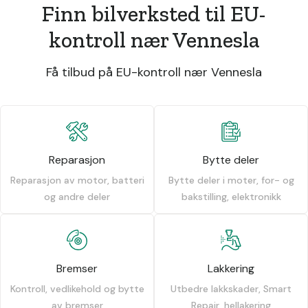
Finn bilverksted til EU-
kontroll nær Vennesla
Få tilbud på EU-kontroll nær Vennesla
Reparasjon
Bytte deler
Reparasjon av motor, batteri
Bytte deler i moter, for- og
og andre deler
bakstilling, elektronikk
Bremser
Lakkering
Kontroll, vedlikehold og bytte
Utbedre lakkskader, Smart
av bremser
Repair, hellakering