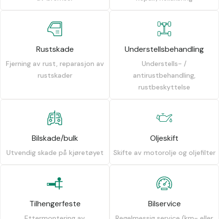
Rustskade
Understellsbehandling
Fjerning av rust, reparasjon av
Understells- /
rustskader
antirustbehandling,
rustbeskyttelse
Bilskade/bulk
Oljeskift
Utvendig skade på kjøretøyet
Skifte av motorolje og oljefilter
Tilhengerfeste
Bilservice
Ettermontering av
Regelmessig service (km- eller