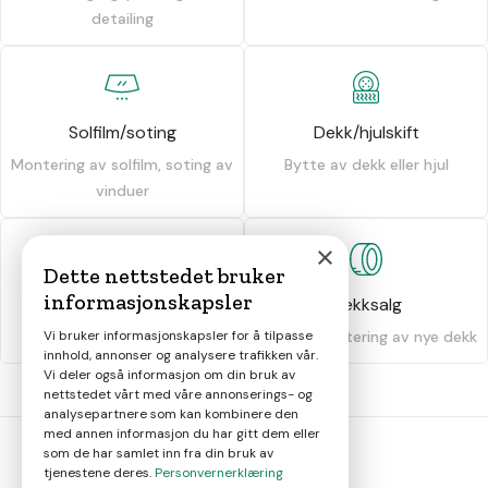
detailing
Solfilm/soting
Dekk/hjulskift
Montering av solfilm, soting av
Bytte av dekk eller hjul
vinduer
×
Dette nettstedet bruker
informasjonskapsler
Dekkhotell
Dekksalg
Oppbevaring av dekk
Salg og montering av nye dekk
Vi bruker informasjonskapsler for å tilpasse
innhold, annonser og analysere trafikken vår.
Vi deler også informasjon om din bruk av
nettstedet vårt med våre annonserings- og
analysepartnere som kan kombinere den
med annen informasjon du har gitt dem eller
som de har samlet inn fra din bruk av
tjenestene deres.
Personvernerklæring