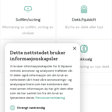
Solfilm/soting
Dekk/hjulskift
Montering av solfilm, soting av
Bytte av dekk eller hjul
vinduer
×
Dette nettstedet bruker
informasjonskapsler
Dekkhotell
Dekksalg
Oppbevaring av dekk
Salg og montering av nye dekk
Vi bruker informasjonskapsler for å tilpasse
innhold, annonser og analysere trafikken vår.
Vi deler også informasjon om din bruk av
nettstedet vårt med våre annonserings- og
analysepartnere som kan kombinere den
med annen informasjon du har gitt dem eller
som de har samlet inn fra din bruk av
tjenestene deres.
Personvernerklæring
bil
smart
Strengt nødvendig