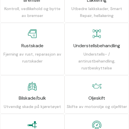
Bremser
Lakkering
Kontroll, vedlikehold og bytte
Utbedre lakkskader, Smart
av bremser
Repair, hellakering
Rustskade
Understellsbehandling
Fjerning av rust, reparasjon av
Understells- /
rustskader
antirustbehandling,
rustbeskyttelse
Bilskade/bulk
Oljeskift
Utvendig skade på kjøretøyet
Skifte av motorolje og oljefilter