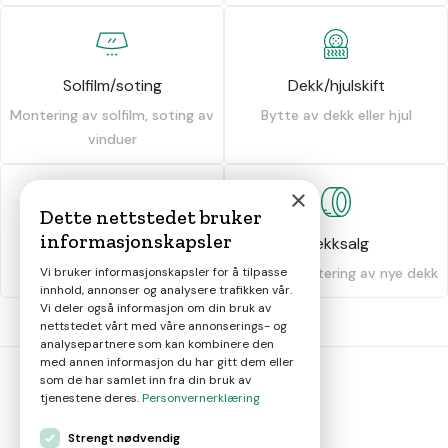
Solfilm/soting
Dekk/hjulskift
Montering av solfilm, soting av
Bytte av dekk eller hjul
vinduer
×
Dette nettstedet bruker
informasjonskapsler
Dekkhotell
Dekksalg
Oppbevaring av dekk
Salg og montering av nye dekk
Vi bruker informasjonskapsler for å tilpasse
innhold, annonser og analysere trafikken vår.
Vi deler også informasjon om din bruk av
nettstedet vårt med våre annonserings- og
analysepartnere som kan kombinere den
med annen informasjon du har gitt dem eller
som de har samlet inn fra din bruk av
tjenestene deres.
Personvernerklæring
bil
smart
Strengt nødvendig