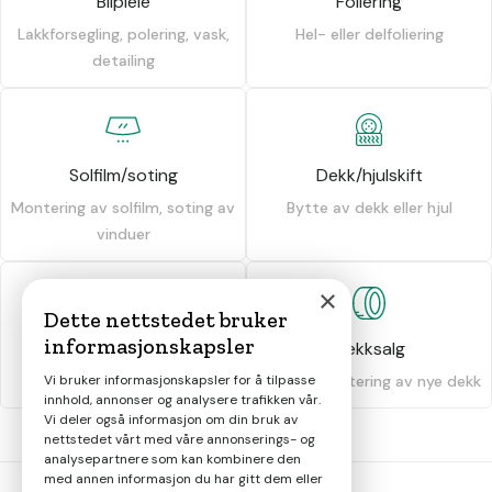
Bilpleie
Foliering
Lakkforsegling, polering, vask,
Hel- eller delfoliering
detailing
Solfilm/soting
Dekk/hjulskift
Montering av solfilm, soting av
Bytte av dekk eller hjul
vinduer
×
Dette nettstedet bruker
informasjonskapsler
Dekkhotell
Dekksalg
Vi bruker informasjonskapsler for å tilpasse
Oppbevaring av dekk
Salg og montering av nye dekk
innhold, annonser og analysere trafikken vår.
Vi deler også informasjon om din bruk av
nettstedet vårt med våre annonserings- og
analysepartnere som kan kombinere den
med annen informasjon du har gitt dem eller