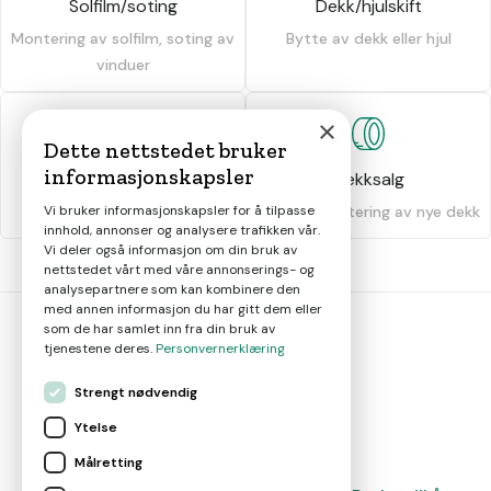
Solfilm/soting
Dekk/hjulskift
Montering av solfilm, soting av
Bytte av dekk eller hjul
vinduer
×
Dette nettstedet bruker
informasjonskapsler
Dekkhotell
Dekksalg
Oppbevaring av dekk
Salg og montering av nye dekk
Vi bruker informasjonskapsler for å tilpasse
innhold, annonser og analysere trafikken vår.
Vi deler også informasjon om din bruk av
nettstedet vårt med våre annonserings- og
analysepartnere som kan kombinere den
med annen informasjon du har gitt dem eller
som de har samlet inn fra din bruk av
tjenestene deres.
Personvernerklæring
bil
smart
Strengt nødvendig
Gjør smarte bilvalg
Ytelse
Målretting