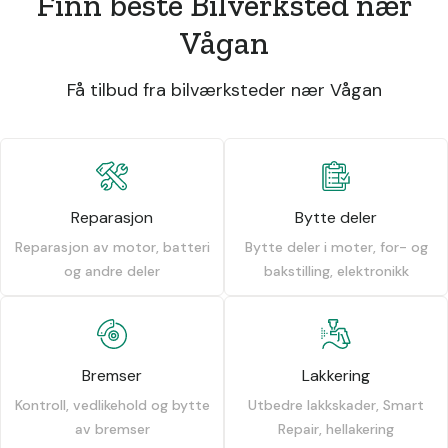
Finn beste Bilverksted nær
Vågan
Få tilbud fra bilværksteder nær Vågan
Reparasjon
Bytte deler
Reparasjon av motor, batteri
Bytte deler i moter, for- og
og andre deler
bakstilling, elektronikk
Bremser
Lakkering
Kontroll, vedlikehold og bytte
Utbedre lakkskader, Smart
av bremser
Repair, hellakering