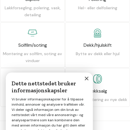
Lakkforsegling, polering, vask,
Hel- eller delfoliering
detailing
Solfilm/soting
Dekk/hjulskift
Montering av solfilm, soting av
Bytte av dekk eller hjul
vinduer
×
Dette nettstedet bruker
informasjonskapsler
Dekkhotell
Dekksalg
Oppbevaring av dekk
Salg og montering av nye dekk
Vi bruker informasjonskapsler for å tilpasse
innhold, annonser og analysere trafikken vår.
Vi deler også informasjon om din bruk av
nettstedet vårt med våre annonserings- og
analysepartnere som kan kombinere den
med annen informasjon du har gitt dem eller