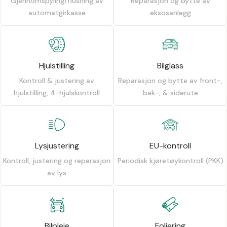
Gjennomspyling/flushing av
Reparasjon og bytte av
automatgirkasse
eksosanlegg
Hjulstilling
Bilglass
Kontroll & justering av
Reparasjon og bytte av front-,
hjulstilling, 4-hjulskontroll
bak-, & siderute
Lysjustering
EU-kontroll
Kontroll, justering og reperasjon
Periodisk kjøretøykontroll (PKK)
av lys
Bilpleie
Foliering