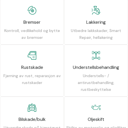
Bremser
Lakkering
Kontroll, vedlikehold og bytte
Utbedre lakkskader, Smart
av bremser
Repair, hellakering
Rustskade
Understellsbehandling
Fjerning av rust, reparasjon av
Understells- /
rustskader
antirustbehandling,
rustbeskyttelse
Bilskade/bulk
Oljeskift
Utvendig skade på kjøretøyet
Skifte av motorolje og oljefilter