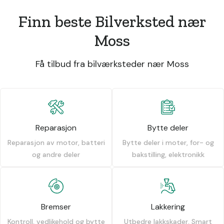
Finn beste Bilverksted nær
Moss
Få tilbud fra bilværksteder nær Moss
Reparasjon
Bytte deler
Reparasjon av motor, batteri
Bytte deler i moter, for- og
og andre deler
bakstilling, elektronikk
Bremser
Lakkering
Kontroll, vedlikehold og bytte
Utbedre lakkskader, Smart