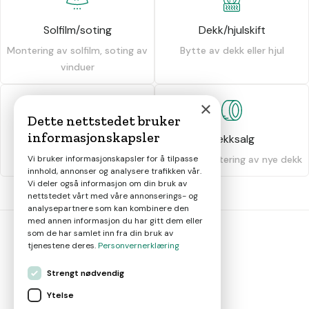
Solfilm/soting
Dekk/hjulskift
Montering av solfilm, soting av
Bytte av dekk eller hjul
vinduer
×
Dette nettstedet bruker
informasjonskapsler
Dekkhotell
Dekksalg
Vi bruker informasjonskapsler for å tilpasse
Oppbevaring av dekk
Salg og montering av nye dekk
innhold, annonser og analysere trafikken vår.
Vi deler også informasjon om din bruk av
nettstedet vårt med våre annonserings- og
analysepartnere som kan kombinere den
med annen informasjon du har gitt dem eller
som de har samlet inn fra din bruk av
tjenestene deres.
Personvernerklæring
bil
smart
Strengt nødvendig
Gjør smarte bilvalg
Ytelse