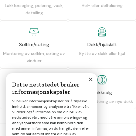
Lakkforsegling, polering, vask,
Hel- eller delfoliering
detailing
Solfilm/soting
Dekk/hjulskift
Montering av solfilm, soting av
Bytte av dekk eller hjul
vinduer
×
Dette nettstedet bruker
informasjonskapsler
Dekkhotell
Dekksalg
Vi bruker informasjonskapsler for å tilpasse
Oppbevaring av dekk
Salg og montering av nye dekk
innhold, annonser og analysere trafikken vår.
Vi deler også informasjon om din bruk av
nettstedet vårt med våre annonserings- og
analysepartnere som kan kombinere den
med annen informasjon du har gitt dem eller
som de har samlet inn fra din bruk av