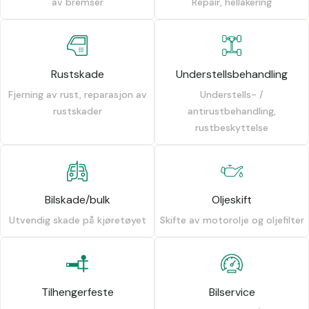
av bremser
Repair, hellakering
Rustskade
Understellsbehandling
Fjerning av rust, reparasjon av
Understells- /
rustskader
antirustbehandling,
rustbeskyttelse
Bilskade/bulk
Oljeskift
Utvendig skade på kjøretøyet
Skifte av motorolje og oljefilter
Tilhengerfeste
Bilservice