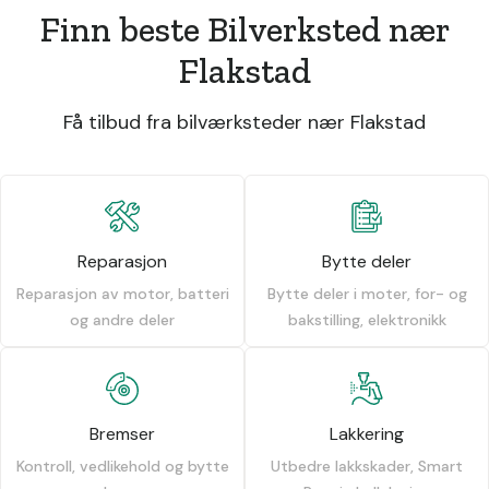
Finn beste Bilverksted nær
Flakstad
Få tilbud fra bilværksteder nær Flakstad
Reparasjon
Bytte deler
Reparasjon av motor, batteri
Bytte deler i moter, for- og
og andre deler
bakstilling, elektronikk
Bremser
Lakkering
Kontroll, vedlikehold og bytte
Utbedre lakkskader, Smart