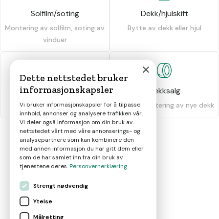
Solfilm/soting
Dekk/hjulskift
Montering av solfilm, soting av
Bytte av dekk eller hjul
vinduer
×
Dette nettstedet bruker
informasjonskapsler
Dekkhotell
Dekksalg
Vi bruker informasjonskapsler for å tilpasse
Oppbevaring av dekk
Salg og montering av nye dekk
innhold, annonser og analysere trafikken vår.
Vi deler også informasjon om din bruk av
nettstedet vårt med våre annonserings- og
analysepartnere som kan kombinere den
med annen informasjon du har gitt dem eller
som de har samlet inn fra din bruk av
tjenestene deres.
Personvernerklæring
bil
smart
Strengt nødvendig
Gjør smarte bilvalg
Ytelse
Målretting