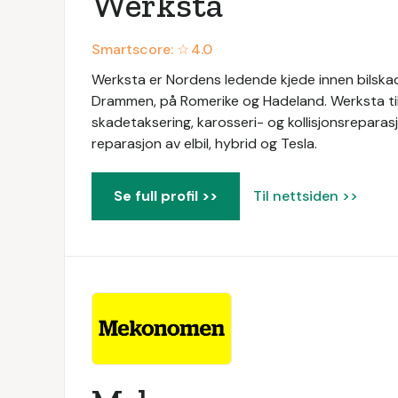
Werksta
Smartscore: ☆
4.0
Werksta er Nordens ledende kjede innen bilskad
Drammen, på Romerike og Hadeland. Werksta tilb
skadetaksering, karosseri- og kollisjonsreparasj
reparasjon av elbil, hybrid og Tesla.
Se full profil >>
Til nettsiden >>