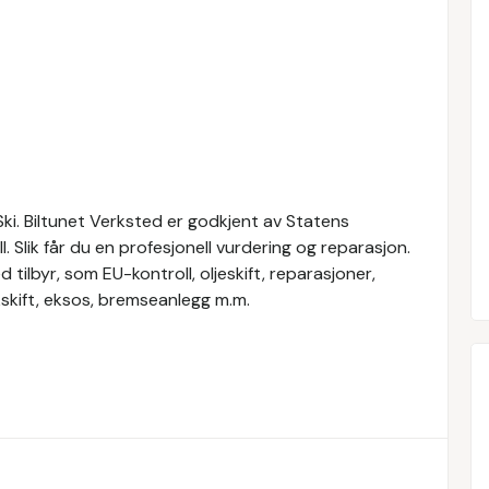
 Ski. Biltunet Verksted er godkjent av Statens
. Slik får du en profesjonell vurdering og reparasjon.
d tilbyr, som EU-kontroll, oljeskift, reparasjoner,
kkskift, eksos, bremseanlegg m.m.