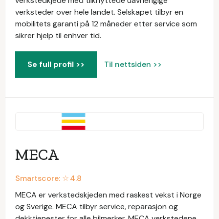
verkstedkjede med tilknyttede uavhengige
verksteder over hele landet. Selskapet tilbyr en
mobilitets garanti på 12 måneder etter service som
sikrer hjelp til enhver tid.
Se full profil >>
Til nettsiden >>
MECA
Smartscore: ☆
4.8
MECA er verkstedskjeden med raskest vekst i Norge
og Sverige. MECA tilbyr service, reparasjon og
dekktjenester for alle bilmerker. MECA verkstedene