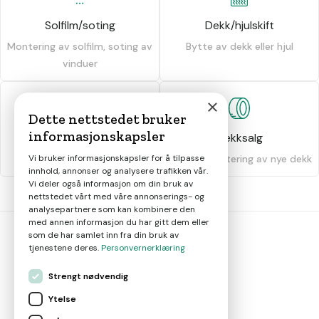
Solfilm/soting
Dekk/hjulskift
Montering av solfilm, soting av
Bytte av dekk eller hjul
vinduer
×
Dette nettstedet bruker
informasjonskapsler
Dekkhotell
Dekksalg
Vi bruker informasjonskapsler for å tilpasse
Oppbevaring av dekk
Salg og montering av nye dekk
innhold, annonser og analysere trafikken vår.
Vi deler også informasjon om din bruk av
nettstedet vårt med våre annonserings- og
analysepartnere som kan kombinere den
med annen informasjon du har gitt dem eller
som de har samlet inn fra din bruk av
tjenestene deres.
Personvernerklæring
bil
smart
Strengt nødvendig
Gjør smarte bilvalg
Ytelse