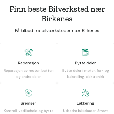
Finn beste Bilverksted nær
Birkenes
Få tilbud fra bilværksteder nær Birkenes
Reparasjon
Bytte deler
Reparasjon av motor, batteri
Bytte deler i moter, for- og
og andre deler
bakstilling, elektronikk
Bremser
Lakkering
Kontroll, vedlikehold og bytte
Utbedre lakkskader, Smart