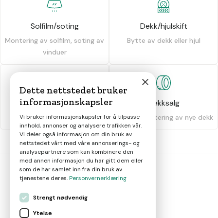
Solfilm/soting
Dekk/hjulskift
Montering av solfilm, soting av
Bytte av dekk eller hjul
vinduer
×
Dette nettstedet bruker
informasjonskapsler
Dekkhotell
Dekksalg
Vi bruker informasjonskapsler for å tilpasse
Oppbevaring av dekk
Salg og montering av nye dekk
innhold, annonser og analysere trafikken vår.
Vi deler også informasjon om din bruk av
nettstedet vårt med våre annonserings- og
analysepartnere som kan kombinere den
med annen informasjon du har gitt dem eller
som de har samlet inn fra din bruk av
tjenestene deres.
Personvernerklæring
bil
smart
Strengt nødvendig
Gjør smarte bilvalg
Ytelse