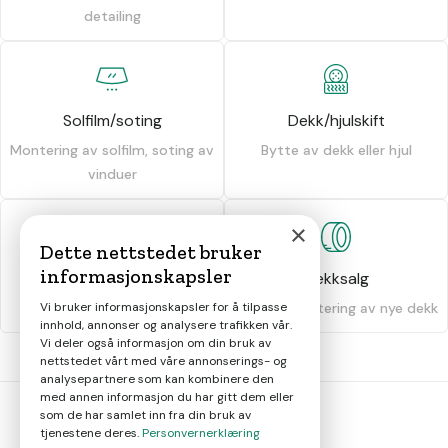
detailing
Solfilm/soting
Dekk/hjulskift
Montering av solfilm, soting av
Bytte av dekk eller hjul
vinduer
×
Dette nettstedet bruker
informasjonskapsler
Dekkhotell
Dekksalg
Vi bruker informasjonskapsler for å tilpasse
Oppbevaring av dekk
Salg og montering av nye dekk
innhold, annonser og analysere trafikken vår.
Vi deler også informasjon om din bruk av
nettstedet vårt med våre annonserings- og
analysepartnere som kan kombinere den
med annen informasjon du har gitt dem eller
som de har samlet inn fra din bruk av
tjenestene deres.
Personvernerklæring