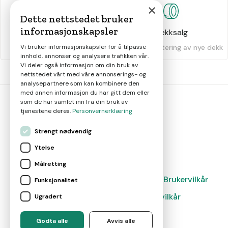
×
Dette nettstedet bruker
informasjonskapsler
Dekkhotell
Dekksalg
Oppbevaring av dekk
Salg og montering av nye dekk
Vi bruker informasjonskapsler for å tilpasse
innhold, annonser og analysere trafikken vår.
Vi deler også informasjon om din bruk av
nettstedet vårt med våre annonserings- og
analysepartnere som kan kombinere den
med annen informasjon du har gitt dem eller
som de har samlet inn fra din bruk av
tjenestene deres.
Personvernerklæring
bil
smart
Strengt nødvendig
Gjør smarte bilvalg
Ytelse
Målretting
Magasin
Nyheter
Om oss
Kontakt
Brukervilkår
Funksjonalitet
Leverandørvilkår
Leverandørvilkår
Ugradert
Administrer cookies
Godta alle
Avvis alle