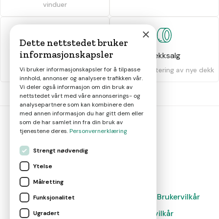
vinduer
×
Dette nettstedet bruker
informasjonskapsler
Dekkhotell
Dekksalg
Vi bruker informasjonskapsler for å tilpasse
Oppbevaring av dekk
Salg og montering av nye dekk
innhold, annonser og analysere trafikken vår.
Vi deler også informasjon om din bruk av
nettstedet vårt med våre annonserings- og
analysepartnere som kan kombinere den
med annen informasjon du har gitt dem eller
som de har samlet inn fra din bruk av
tjenestene deres.
Personvernerklæring
bil
smart
Strengt nødvendig
Gjør smarte bilvalg
Ytelse
Målretting
Magasin
Nyheter
Om oss
Kontakt
Brukervilkår
Funksjonalitet
Leverandørvilkår
Leverandørvilkår
Ugradert