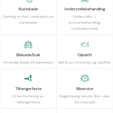
Rustskade
Understellsbehandling
Fjerning av rust, reparasjon av
Understells- /
rustskader
antirustbehandling,
rustbeskyttelse
Bilskade/bulk
Oljeskift
Utvendig skade på kjøretøyet
Skifte av motorolje og oljefilter
Tilhengerfeste
Bilservice
Ettermontering av
Regelmessig service (km- eller
tilhengerfeste
års intervall)