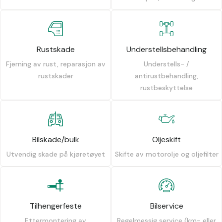
Rustskade
Understellsbehandling
Fjerning av rust, reparasjon av
Understells- /
rustskader
antirustbehandling,
rustbeskyttelse
Bilskade/bulk
Oljeskift
Utvendig skade på kjøretøyet
Skifte av motorolje og oljefilter
Tilhengerfeste
Bilservice
Ettermontering av
Regelmessig service (km- eller