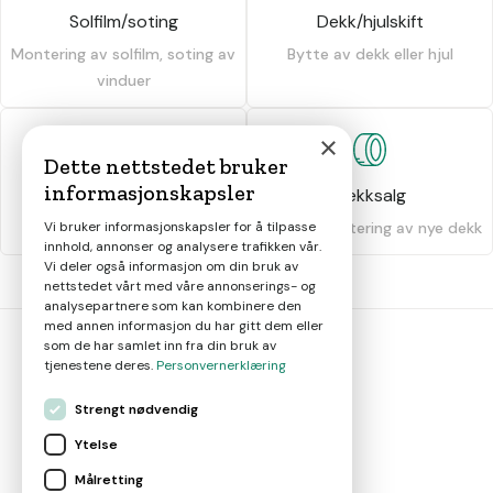
Solfilm/soting
Dekk/hjulskift
Montering av solfilm, soting av
Bytte av dekk eller hjul
vinduer
×
Dette nettstedet bruker
informasjonskapsler
Dekkhotell
Dekksalg
Vi bruker informasjonskapsler for å tilpasse
Oppbevaring av dekk
Salg og montering av nye dekk
innhold, annonser og analysere trafikken vår.
Vi deler også informasjon om din bruk av
nettstedet vårt med våre annonserings- og
analysepartnere som kan kombinere den
med annen informasjon du har gitt dem eller
som de har samlet inn fra din bruk av
tjenestene deres.
Personvernerklæring
bil
smart
Strengt nødvendig
Gjør smarte bilvalg
Ytelse
Målretting