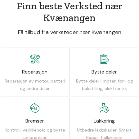
Finn beste Verksted nær
Kvænangen
Få tilbud fra verksteder nær Kvænangen
Reparasjon
Bytte deler
Reparasjon av motor, batteri
Bytte deler i moter, for- og
og andre deler
bakstilling, elektronikk
Bremser
Lakkering
Kontroll, vedlikehold og bytte
Utbedre lakkskader, Smart
av bremser
Repair, hellakering