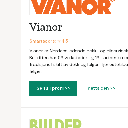
Vianor
Smartscore: ☆
4.5
Vianor er Nordens ledende dekk- og bilservicekj
Bedriften har 59 verksteder og 19 partnere rundt om
tradisjonell skift av dekk og felger. Tjenestetil
felger.
Se full profil >>
Til nettsiden >>