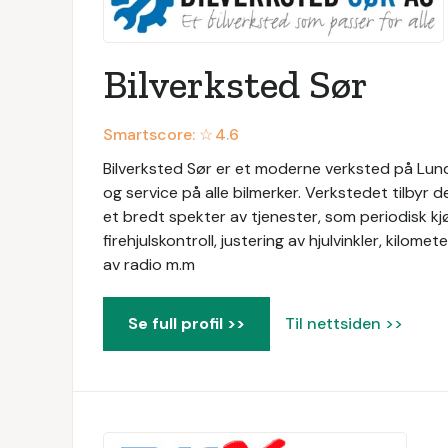
Bilverksted Sør
Smartscore: ☆
4.6
Bilverksted Sør er et moderne verksted på Lund 
og service på alle bilmerker. Verkstedet tilbyr d
et bredt spekter av tjenester, som periodisk kjø
firehjulskontroll, justering av hjulvinkler, kilom
av radio m.m
Se full profil >>
Til nettsiden >>