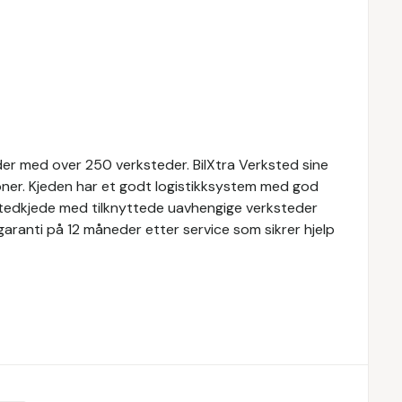
der med over 250 verksteder. BilXtra Verksted sine
joner. Kjeden har et godt logistikksystem med god
rkstedkjede med tilknyttede uavhengige verksteder
 garanti på 12 måneder etter service som sikrer hjelp