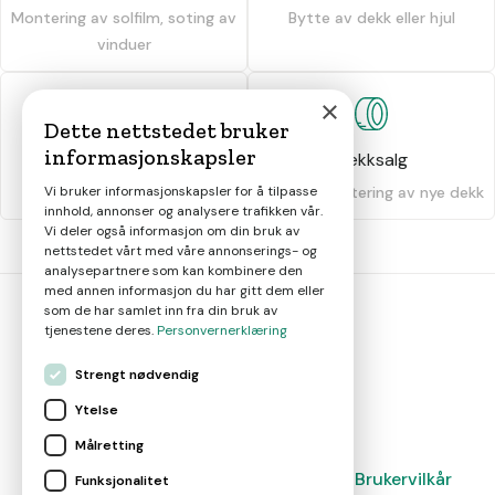
Montering av solfilm, soting av
Bytte av dekk eller hjul
vinduer
×
Dette nettstedet bruker
informasjonskapsler
Dekkhotell
Dekksalg
Oppbevaring av dekk
Salg og montering av nye dekk
Vi bruker informasjonskapsler for å tilpasse
innhold, annonser og analysere trafikken vår.
Vi deler også informasjon om din bruk av
nettstedet vårt med våre annonserings- og
analysepartnere som kan kombinere den
med annen informasjon du har gitt dem eller
som de har samlet inn fra din bruk av
tjenestene deres.
Personvernerklæring
bil
smart
Strengt nødvendig
Gjør smarte bilvalg
Ytelse
Målretting
Magasin
Nyheter
Om oss
Kontakt
Brukervilkår
Funksjonalitet