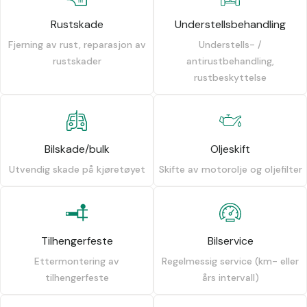
Rustskade
Understellsbehandling
Fjerning av rust, reparasjon av
Understells- /
rustskader
antirustbehandling,
rustbeskyttelse
Bilskade/bulk
Oljeskift
Utvendig skade på kjøretøyet
Skifte av motorolje og oljefilter
Tilhengerfeste
Bilservice
Ettermontering av
Regelmessig service (km- eller
tilhengerfeste
års intervall)