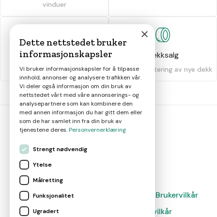
vinduer
×
Dette nettstedet bruker
informasjonskapsler
Dekkhotell
Dekksalg
Oppbevaring av dekk
Salg og montering av nye dekk
Vi bruker informasjonskapsler for å tilpasse
innhold, annonser og analysere trafikken vår.
Vi deler også informasjon om din bruk av
nettstedet vårt med våre annonserings- og
analysepartnere som kan kombinere den
med annen informasjon du har gitt dem eller
som de har samlet inn fra din bruk av
tjenestene deres.
Personvernerklæring
bil
smart
Strengt nødvendig
Gjør smarte bilvalg
Ytelse
Målretting
Magasin
Nyheter
Om oss
Kontakt
Brukervilkår
Funksjonalitet
Leverandørvilkår
Leverandørvilkår
Ugradert