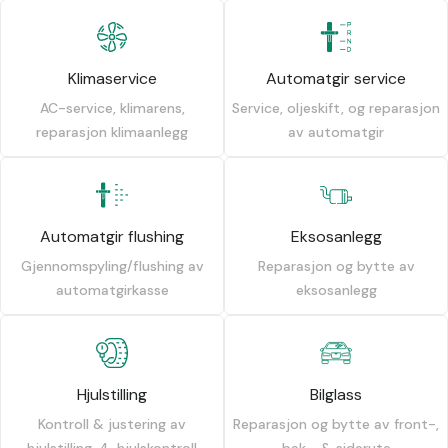
Klimaservice
Automatgir service
AC-service, klimarens,
Service, oljeskift, og reparasjon
reparasjon klimaanlegg
av automatgir
Automatgir flushing
Eksosanlegg
Gjennomspyling/flushing av
Reparasjon og bytte av
automatgirkasse
eksosanlegg
Hjulstilling
Bilglass
Kontroll & justering av
Reparasjon og bytte av front-,
hjulstilling, 4-hjulskontroll
bak-, & siderute