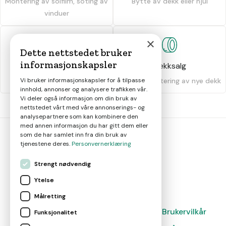
Montering av solfilm, soting av
Bytte av dekk eller hjul
vinduer
×
Dette nettstedet bruker
informasjonskapsler
Dekkhotell
Dekksalg
Oppbevaring av dekk
Salg og montering av nye dekk
Vi bruker informasjonskapsler for å tilpasse
innhold, annonser og analysere trafikken vår.
Vi deler også informasjon om din bruk av
nettstedet vårt med våre annonserings- og
analysepartnere som kan kombinere den
med annen informasjon du har gitt dem eller
som de har samlet inn fra din bruk av
tjenestene deres.
Personvernerklæring
bil
smart
Strengt nødvendig
Gjør smarte bilvalg
Ytelse
Målretting
Magasin
Nyheter
Om oss
Kontakt
Brukervilkår
Funksjonalitet