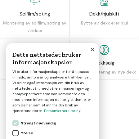
Solfilm/soting
Dekk/hjulskift
Montering av solfilm, soting av
Bytte av dekk eller hjul
vinduer
×
Dette nettstedet bruker
informasjonskapsler
Dekkhotell
Dekksalg
Oppbevaring av dekk
Salg og montering av nye dekk
Vi bruker informasjonskapsler for å tilpasse
innhold, annonser og analysere trafikken vår.
Vi deler også informasjon om din bruk av
nettstedet vårt med våre annonserings- og
analysepartnere som kan kombinere den
med annen informasjon du har gitt dem eller
som de har samlet inn fra din bruk av
tjenestene deres.
Personvernerklæring
bil
smart
Strengt nødvendig
Gjør smarte bilvalg
Ytelse