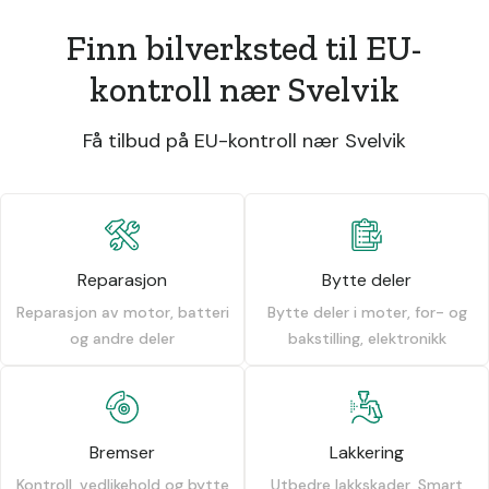
Finn bilverksted til EU-
kontroll nær Svelvik
Få tilbud på EU-kontroll nær Svelvik
Reparasjon
Bytte deler
Reparasjon av motor, batteri
Bytte deler i moter, for- og
og andre deler
bakstilling, elektronikk
Bremser
Lakkering
Kontroll, vedlikehold og bytte
Utbedre lakkskader, Smart