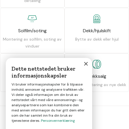
detailing
Solfilm/soting
Dekk/hjulskift
Montering av solfilm, soting av
Bytte av dekk eller hjul
vinduer
×
Dette nettstedet bruker
informasjonskapsler
Dekkhotell
Dekksalg
Oppbevaring av dekk
Salg og montering av nye dekk
Vi bruker informasjonskapsler for å tilpasse
innhold, annonser og analysere trafikken vår.
Vi deler også informasjon om din bruk av
nettstedet vårt med våre annonserings- og
analysepartnere som kan kombinere den
med annen informasjon du har gitt dem eller
som de har samlet inn fra din bruk av
tjenestene deres.
Personvernerklæring
bil
smart