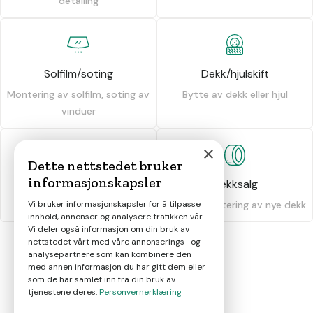
detailing
Solfilm/soting
Dekk/hjulskift
Montering av solfilm, soting av
Bytte av dekk eller hjul
vinduer
×
Dette nettstedet bruker
informasjonskapsler
Dekkhotell
Dekksalg
Oppbevaring av dekk
Salg og montering av nye dekk
Vi bruker informasjonskapsler for å tilpasse
innhold, annonser og analysere trafikken vår.
Vi deler også informasjon om din bruk av
nettstedet vårt med våre annonserings- og
analysepartnere som kan kombinere den
med annen informasjon du har gitt dem eller
som de har samlet inn fra din bruk av
tjenestene deres.
Personvernerklæring
bil
smart